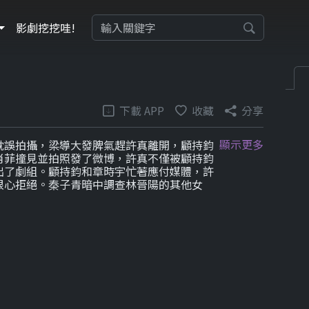
影劇挖挖哇!
下載 APP
收藏
分享
顯示更多
耽誤拍攝，梁導大發脾氣趕許真離開，顧持鈞
肖菲撞見並拍照發了微博，許真不僅被顧持鈞
出了劇組。顧持鈞和章時宇忙著應付媒體，許
狠心拒絕。秦子青暗中調查林晉陽的其他女