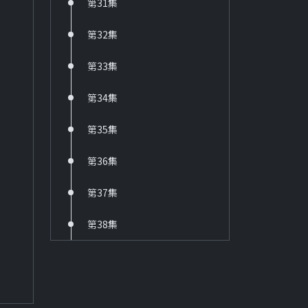
第31集
36 六個夢-啞妻
HD
第32集
37 六個夢-三朵花
第33集
HD
38 台灣靈異事件
第34集
HD
第35集
39 京城四少
HD
第36集
40 新兵日記
第37集
HD
第38集
41 新兵日記之特戰英雄
HD
60 戲說台灣
HD