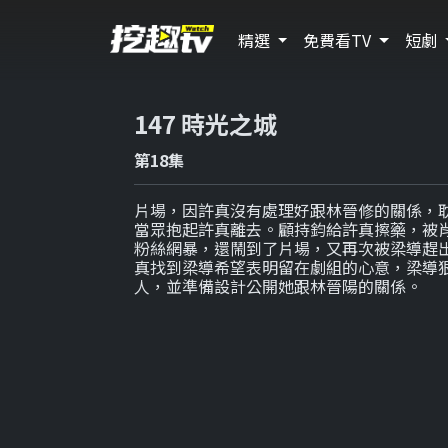
精選
免費看TV
短劇
147 時光之城
第18集
片場，因許真沒有處理好跟林晉修的關係，
當眾抱起許真離去。顧持鈞給許真擦藥，被
粉絲網暴，還鬧到了片場，又再次被梁導趕
真找到梁導希望表明留在劇組的心意，梁導
人，並準備設計公開她跟林晉陽的關係。