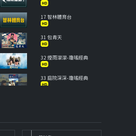
HD
17 智林體育台
HD
31 包青天
HD
32 煙雨濛濛-瓊瑤經典
HD
33 庭院深深-瓊瑤經典
HD
34 在水一方-瓊瑤經典
HD
35 六個夢-婉君
HD