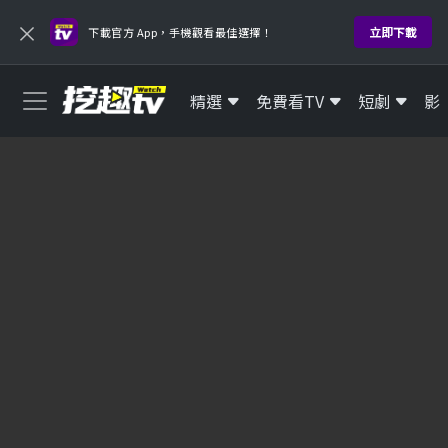
×
立即下載
下載官方 App，手機觀看最佳選擇！
精選
免費看TV
短劇
影