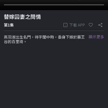
替嫁囚妻之問情
下載 APP
第1集
顯示更多
燕羽淑出生名門，待字閨中時，委身下嫁於藥王
谷的百里琦。
劇集列表
1-6
7-12
7-12
7-12
7-12
7-
全100集
列表
新→舊
第1集
2分鐘