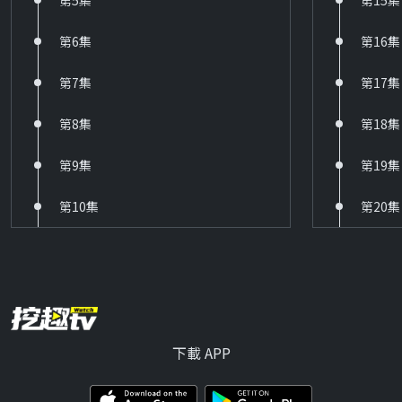
第5集
第15集
第6集
第16集
320 型男大主廚
HD
第7集
第17集
321 廚娘香Q秀
第8集
第18集
HD
第9集
第19集
330 醫師好辣
HD
第10集
第20集
331 醫夫醫妻
HD
341 生活智多星
HD
下載 APP
342 愛玩客