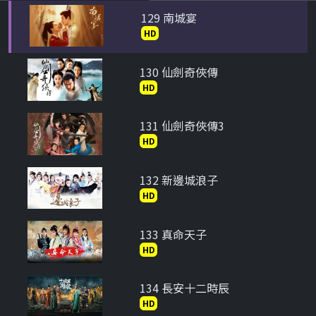
129 南城宴
HD
130 仙劍奇俠傳
HD
131 仙劍奇俠傳3
HD
132 新邊城浪子
HD
133 真命天子
HD
134 長安十二時辰
HD