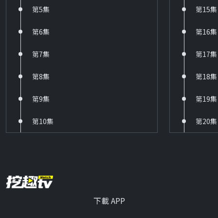
第5集
第15集
141 女醫明妃傳
第6集
第16集
HD
第7集
第17集
142 楚喬傳
HD
第8集
第18集
143 陸貞傳奇
第9集
第19集
HD
第10集
第20集
144 蜀山戰紀之劍俠傳奇
HD
145 鳳囚凰
HD
下載 APP
146 落花時節又逢君