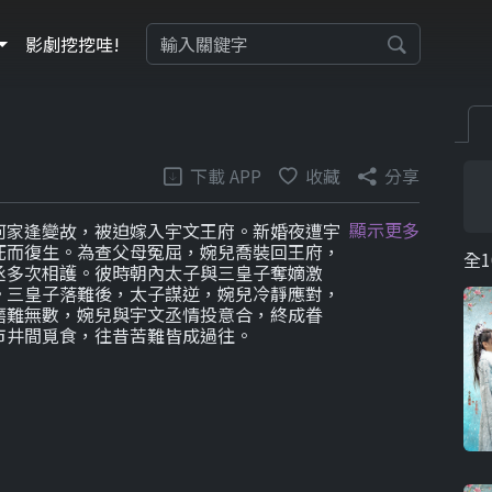
影劇挖挖哇!
下載 APP
收藏
分享
顯示更多
何家逢變故，被迫嫁入宇文王府。新婚夜遭宇
死而復生。為查父母冤屈，婉兒喬裝回王府，
全1
丞多次相護。彼時朝內太子與三皇子奪嫡激
。三皇子落難後，太子謀逆，婉兒冷靜應對，
磨難無數，婉兒與宇文丞情投意合，終成眷
市井間覓食，往昔苦難皆成過往。