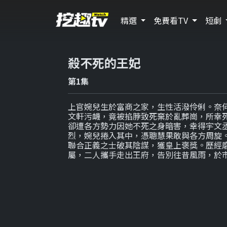
精選
免費看TV
短劇
殺不死的王妃
第1集
上官婉兒生於富商之家，生性活潑伶俐。奈
文軒污衊，竟被掐脖致死棄於亂葬崗，所幸
卻遭各方勢力因她不死之身暗害，幸得宇文
烈，婉兒捲入其中，憑聰慧果敢與各方周旋
聯合正義之士破其陰謀，獲皇上褒獎。歷經
屬，二人攜手走出王府，告別往昔風雨，於