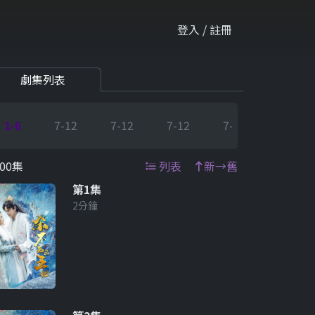
登入 / 註冊
劇集列表
1-6
7-12
7-12
7-12
7-12
7-12
00集
列表
新→舊
第1集
2分鐘