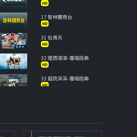
HD
17 智林體育台
HD
31 包青天
HD
32 煙雨濛濛-瓊瑤經典
HD
33 庭院深深-瓊瑤經典
HD
34 在水一方-瓊瑤經典
HD
35 六個夢-婉君
HD