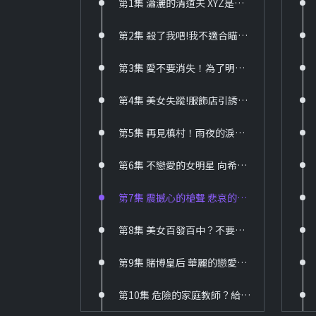
第1集 瀟灑的清道夫 XYZ是危險的雞尾酒
第2集 殺了我吧!我不適合瞄準美女
第3集 愛不要消失！為了明天數到十
第4集 美女失蹤!服飾店引誘到黑暗
第5集 再見槙村！雨夜的淚之生日
第6集 不戀愛的女明星 向希望的最後射擊!
第7集 震撼心的槍聲 悲哀的孤獨女孩
第8集 美女百發百中？不要對女刑警出手
第9集 賭博皇后 華麗的戀愛賭局
第10集 危險的家庭教師？給女高中生愛的親手菜