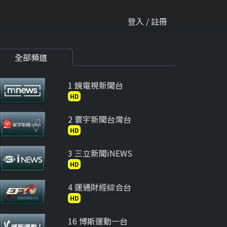
登入 / 註冊
全部頻道
1 鏡電視新聞台
HD
2 寰宇新聞台灣台
HD
3 三立新聞iNEWS
HD
4 運通財經綜合台
HD
16 博斯運動一台