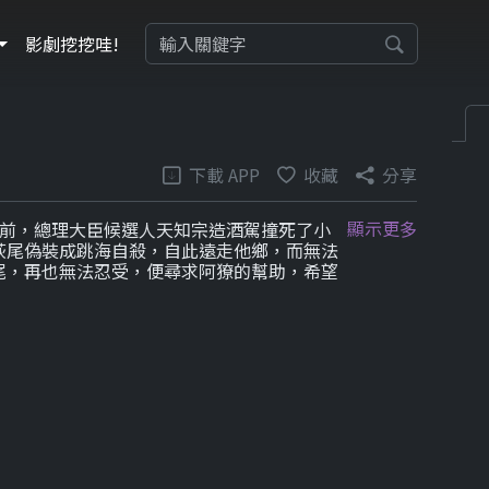
影劇挖挖哇!
下載 APP
收藏
分享
顯示更多
年前，總理大臣候選人天知宗造酒駕撞死了小
荻尾偽裝成跳海自殺，自此遠走他鄉，而無法
尾，再也無法忍受，便尋求阿獠的幫助，希望