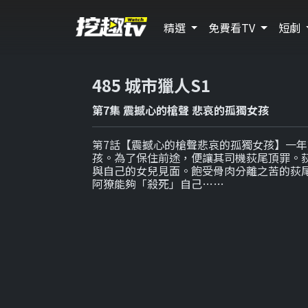
精選
免費看TV
短劇
485 城市獵人S1
第7集 震撼心的槍聲 悲哀的孤獨女孩
第7話【震撼心的槍聲悲哀的孤獨女孩】一
孩。為了保住前途，便讓其司機荻尾頂罪。
與自己的女兒見面。飽受骨肉分離之苦的荻
阿獠能夠「殺死」自己……