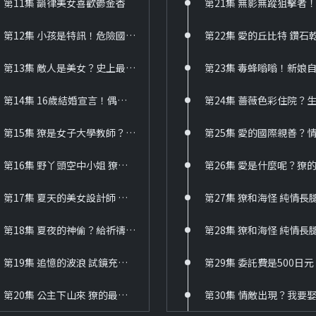
第11集 韻律美女喜歡鬱金香
第12集 小孩是特訊！危險國度的妖艷美女
第13集 敵人是美女？史上最大的美女地獄！！
第23集 毒蜂嗡嗡！新娘
第14集 16歲結婚宣言！偶像的熱吻
第15集 獠是女子大學教師？保護美麗的令嬡
第16集 野丫頭空中小姐 獠的教官故事
第17集 夏天的美女設計師 獠心向高叉腿
第18集 夏夜的神偷？給祈禱師戀愛啟蒙
第19集 追憶的波浪 試鏡充滿著危險
第20集 公主下山來 獠的最長的一天