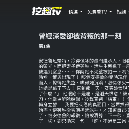
精選
免費看TV
短劇
曾經深愛卻被背叛的那一刻
第1集
安德魯班奈特，冷得像冰的豪門繼承人，眼
的榮光。而把妻子伊芙琳，活生生丟進了一座
被逼到窒息……。你說她不渴望被抱一下嗎
時候，萊恩出現了！ 那個安德魯的兒時玩伴
而入，撩得她失控、哄得她沉淪！激情像火
她還是跳了下去！ 直到那一天，安德魯發現
了什麼？」 他眼底不是痛，是滔天恨意！被
刀。他當場解除婚姻，冷聲宣判「結束」！ 
轉身立誓——我要把萊恩的真面目，當眾扒得
殆盡。伊芙琳從雲端摔進泥裡，才知道自己換
了，怕安德魯的報復、怕被清算。下一秒，直
了一切，卻只換來一句：「妳，不過是工具