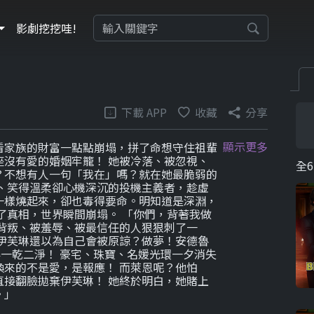
影劇挖挖哇!
下載 APP
收藏
分享
顯示更多
看家族的財富一點點崩塌，拼了命想守住祖輩
沒有愛的婚姻牢籠！ 她被冷落、被忽視、
全6
？不想有人一句「我在」嗎？就在她最脆弱的
、笑得溫柔卻心機深沉的投機主義者，趁虛
一樣燒起來，卻也毒得要命。明知道是深淵，
了真相，世界瞬間崩塌。 「你們，背著我做
背叛、被羞辱、被最信任的人狠狠刺了一
伊芙琳還以為自己會被原諒？做夢！安德魯
一乾二淨！ 豪宅、珠寶、名媛光環一夕消失
來的不是愛，是報應！ 而萊恩呢？他怕
接翻臉拋棄伊芙琳！ 她終於明白，她賭上
。」