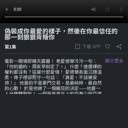
偽裝成你最愛的樣子，然後在你最信任的
那一刻狠狠背叛你
下載 APP
第1集
顯示更多
電影一開場即晴天霹靂！ 老愛德華冷冷一句：
「你的婚約，兩家早就定了。」 什麼？連選擇的
權利都沒有？這算什麼愛情！ 愛德華表面沉穩溫
柔，骨子裡卻死守一句話： 「真愛，不該被安
排！」 他要的不是豪門交易，是最純粹、最自然
的心動！ 於是他做了一個瘋狂的決定——他要一
人分飾雙胞胎！ 一個是高高在上的完美少爺亞德
里安。自信、聰明、冷得像石頭，幾乎不笑。 另
一個是失明的弟弟艾登。看不見世界，卻比誰都
溫柔、隱忍、善良，但被家族當成「不祥的黑
羊」！ 他怎麼辦到？全靠死黨奧斯汀神助攻！ 此
時老愛德華不在家，完全不知道這場騙局正在他
眼皮底下失控發酵！ 婚約消息一出，家裡瞬間變