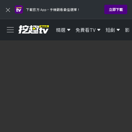
×
立即下載
下載官方 App，手機觀看最佳選擇！
精選
免費看TV
短劇
影