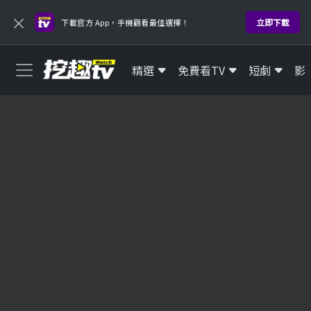
×
立即下載
下載官方 App，手機觀看最佳選擇！
精選
免費看TV
短劇
影