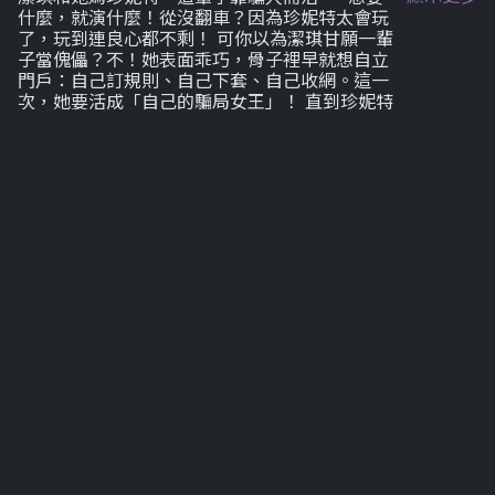
什麼，就演什麼！從沒翻車？因為珍妮特太會玩
了，玩到連良心都不剩！ 可你以為潔琪甘願一輩
子當傀儡？不！她表面乖巧，骨子裡早就想自立
門戶：自己訂規則、自己下套、自己收網。這一
次，她要活成「自己的騙局女王」！ 直到珍妮特
嫁給有錢的鰥夫喬布史特林——豪門大門一開，
她們直接搬進奢華莊園！珍妮特笑得像天使，心
裡卻是惡魔：這場婚姻，就是她們這輩子最大的
一票！榨乾他的錢，掏空他的命，一分都不留！
偏偏命運給了潔琪一刀：新繼兄安德魯出現了
——溫柔的藝術家，眼神乾淨得像能照出她的
罪！他不怕她的假面，反而像看穿一切似的問
她：妳真的想一直這樣活下去嗎？ 那一刻，潔琪
心裡某個地方被點燃了。她開始渴望不靠欺騙的
生活，開始想做對的事，開始看清她媽做的那些
事，到底有多骯髒、多可怕！ 可珍妮特會放手
嗎？放她的小女孩飛走？做夢！ 她立刻收緊鎖
鏈，冷笑著威脅：妳敢背叛我，我就毀了妳在乎
的一切——包括妳那個想變好的夢！
劇集列表