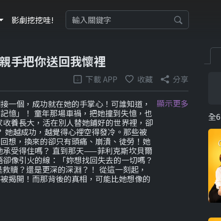
影劇挖挖哇!
親手把你送回我懷裡
下載 APP
收藏
分享
顯示更多
個接一個，成功就在她的手掌心！可誰知道，
記憶」！ 童年那場車禍，把她撞到失憶，也
全6
家收養長大，活在別人替她鋪好的世界裡，卻
 她越成功，越覺得心裡空得發冷。那些被
命回想，換來的卻只有頭痛、崩潰、徒勞！她
承受得住嗎？ 直到那天——菲利克斯坎貝爾
語卻像引火的線：「妳想找回失去的一切嗎？
是救贖？還是更深的深淵？！ 從這一刻起，
將被揭開！而那背後的真相，可能比她想像的