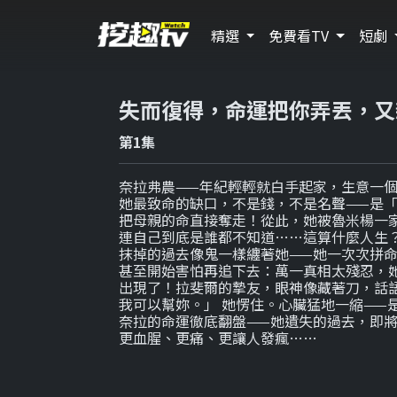
精選
免費看TV
短劇
失而復得，命運把你弄丟，又
第1集
奈拉弗農——年紀輕輕就白手起家，生意一
她最致命的缺口，不是錢，不是名聲——是「
把母親的命直接奪走！從此，她被魯米楊一
連自己到底是誰都不知道……這算什麼人生？
抹掉的過去像鬼一樣纏著她——她一次次拼
甚至開始害怕再追下去：萬一真相太殘忍，她
出現了！拉斐爾的摯友，眼神像藏著刀，話
我可以幫妳。」 她愣住。心臟猛地一縮——
奈拉的命運徹底翻盤——她遺失的過去，即
更血腥、更痛、更讓人發瘋……