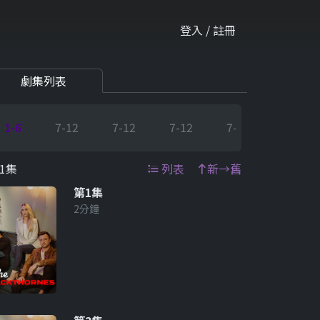
登入 / 註冊
劇集列表
1-6
7-12
7-12
7-12
7-12
7-12
1集
列表
新→舊
第1集
2分鐘