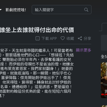
影劇挖挖哇!
誰坐上去誰就得付出命的代價
下載 APP
收藏
分享
顯示更多
胎兒子，天生就是帝國的繼承人！可是當老布
，狠狠插進他們的心口—— 「想接班？先結
全5
：雙胞胎必須在半年內，去爭奪看護的女兒
座！ 而伊娃的母親也不是省油的燈。她嫌女
嫁進布萊克索恩家，我們家就翻身！」她要的
伊娃，就徹底淪陷。那一瞬間，她似乎也心
，噩夢降臨：傑克開始對伊娃出手了！ 傑克
 他笑得陰，算得狠，轉身就去討好伊娃的
、名車，通通給妳！」這是誘惑，更是逼迫！
她面對約翰這份炙熱的愛，能在短短六個月
嗎？