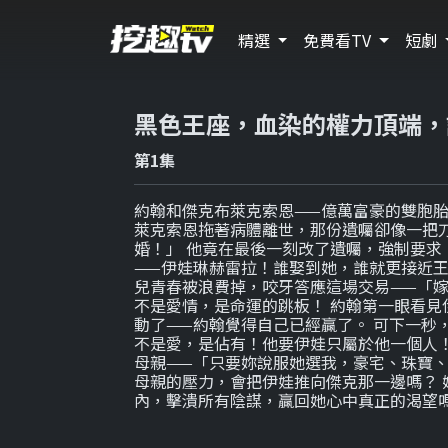
精選
免費看TV
短劇
黑色王座，血染的權力頂端，
第1集
約翰和傑克布萊克索恩——億萬富豪的雙胞
萊克索恩拖著病體離世，那份遺囑卻像一把刀
婚！」 他竟在最後一刻改了遺囑，強制要求
——伊娃琳赫雷拉！誰娶到她，誰就更接近王
兒青春被浪費掉，咬牙答應這場交易——「
不是愛情，是命運的跳板！ 約翰第一眼看見
動了——約翰覺得自己已經贏了。 可下一秒
不是愛，是佔有！他要伊娃只屬於他一個人！
母親——「只要妳說服她選我，豪宅、珠寶
母親的壓力，會把伊娃推向傑克那一邊嗎？ 
內，擊潰所有陰謀，贏回她心中真正的渴望