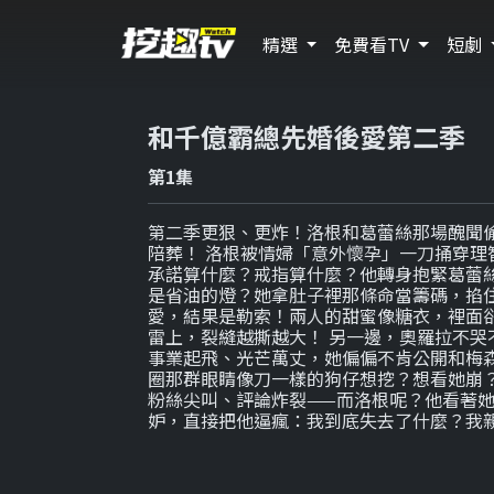
精選
免費看TV
短劇
和千億霸總先婚後愛第二季
第1集
第二季更狠、更炸！洛根和葛蕾絲那場醜聞
陪葬！ 洛根被情婦「意外懷孕」一刀捅穿理
承諾算什麼？戒指算什麼？他轉身抱緊葛蕾絲
是省油的燈？她拿肚子裡那條命當籌碼，掐
愛，結果是勒索！兩人的甜蜜像糖衣，裡面
雷上，裂縫越撕越大！ 另一邊，奧羅拉不哭
事業起飛、光芒萬丈，她偏偏不肯公開和梅
圈那群眼睛像刀一樣的狗仔想挖？想看她崩？
粉絲尖叫、評論炸裂——而洛根呢？他看著
妒，直接把他逼瘋：我到底失去了什麼？我