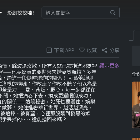
影劇挖挖哇!
下載 APP
收藏
分享
顯示更多
偷情，餘波還沒散，所有人就已被拖進地獄裡
智——他竟然真的要拋棄未婚妻奧羅拉？多年
全6
，踏進一段隨時爆炸的關係！ 可葛蕾絲哪
住洛根的喉嚨：你敢走？你敢不聽？他以為是
卻全是刀——愛、背叛、野心，每一步都踩在
不鬧，她把痛吞下去，換成更耀眼的成功！
森的關係——這段秘密，她死也要護住！娛樂
做夢！ 她住進奢華新世界，越活越漂亮，
她被追捧、被仰望，心裡那股酸到發黑的嫉
親手丟掉的……還能搶回來嗎？