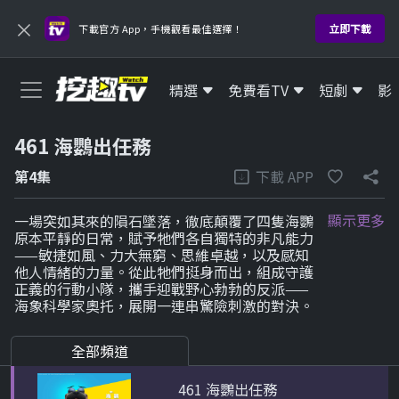
×
立即下載
下載官方 App，手機觀看最佳選擇！
444 霹靂天啟
HD
精選
免費看TV
短劇
影
445 霹靂震寰宇之刀龍傳說
HD
461 海鸚出任務
下載 APP
第4集
446 霹靂震寰宇之龍戰八荒
HD
顯示更多
一場突如其來的隕石墜落，徹底顛覆了四隻海鸚
原本平靜的日常，賦予牠們各自獨特的非凡能力
447 霹靂震寰宇之兵甲龍痕
——敏捷如風、力大無窮、思維卓越，以及感知
他人情緒的力量。從此牠們挺身而出，組成守護
HD
正義的行動小隊，攜手迎戰野心勃勃的反派——
海象科學家奧托，展開一連串驚險刺激的對決。
460 南瓜入侵
HD
全部頻道
461 海鸚出任務