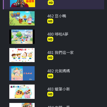
HD
462 豆小鴨
HD
480 哆啦A夢
HD
481 我們這一家
HD
482 元氣媽媽
HD
483 蠟筆小新
HD