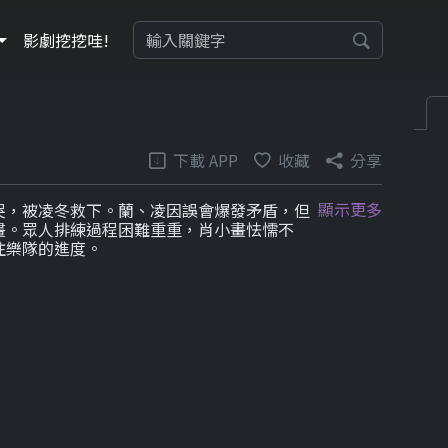
影劇挖挖哇!
下載 APP
收藏
分享
顯示更多
哭，被凌冬救下。蘭、凌因誤會爆發矛盾，但
畫。眾人排練過程困難重重，肖小畫怯懦不
注樂隊的進度。