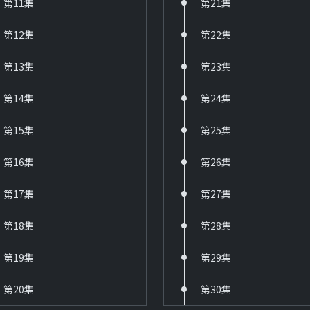
第11集
第21集
第12集
第22集
第13集
第23集
第14集
第24集
第15集
第25集
第16集
第26集
第17集
第27集
第18集
第28集
第19集
第29集
第20集
第30集