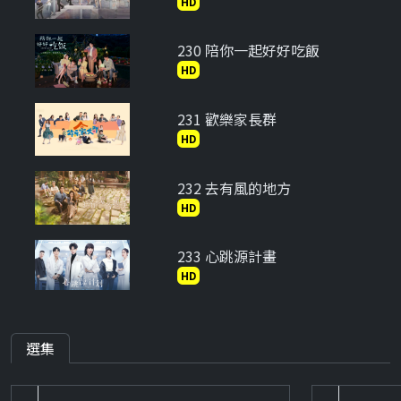
HD
230 陪你一起好好吃飯
HD
231 歡樂家長群
HD
232 去有風的地方
HD
233 心跳源計畫
HD
234 幸福二重奏
HD
選集
235 好好說話