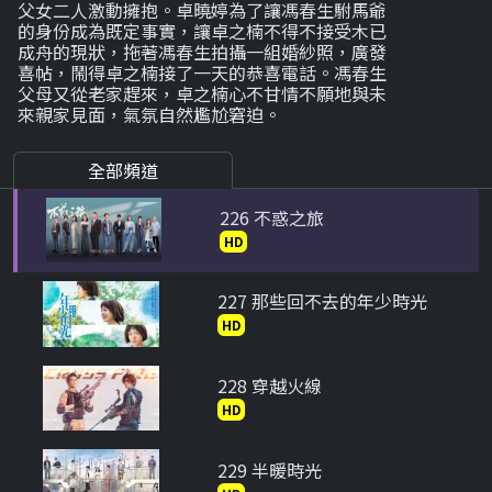
父女二人激動擁抱。卓曉婷為了讓馮春生駙馬爺
的身份成為既定事實，讓卓之楠不得不接受木已
224 謝謝你醫生
成舟的現狀，拖著馮春生拍攝一組婚紗照，廣發
喜帖，鬧得卓之楠接了一天的恭喜電話。馮春生
HD
父母又從老家趕來，卓之楠心不甘情不願地與未
來親家見面，氣氛自然尷尬窘迫。
225 芥子時光
HD
全部頻道
226 不惑之旅
HD
227 那些回不去的年少時光
HD
228 穿越火線
HD
229 半暖時光