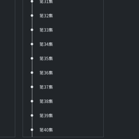
第31集
第41
36 六個夢-啞妻
HD
第32集
第42
37 六個夢-三朵花
第33集
第43
HD
38 台灣靈異事件
第34集
第44
HD
第35集
第45
39 京城四少
HD
第36集
第46
40 新兵日記
第37集
第47
HD
第38集
第48
60 戲說台灣
HD
第39集
第49
61 台灣霹靂火
第40集
第50
HD