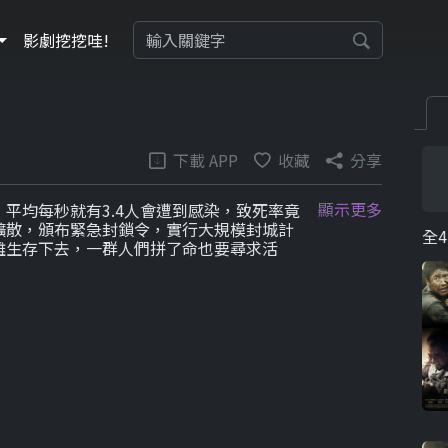
影劇挖挖哇!
下載 APP
收藏
分享
顯示更多
平均每秒就有3.4人會遭到感染，致死率竟
擴散，頒布緊急封鎖令，實行大規模封城計
全4
難生存下去，一群人們拼了命也要尋求活