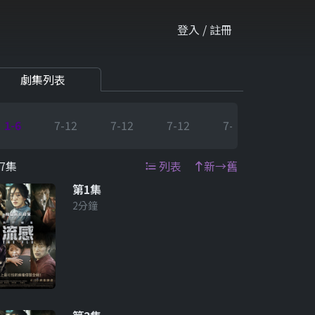
登入 / 註冊
劇集列表
1-6
7-12
7-12
7-12
7-12
7-12
7集
列表
新→舊
第1集
2分鐘