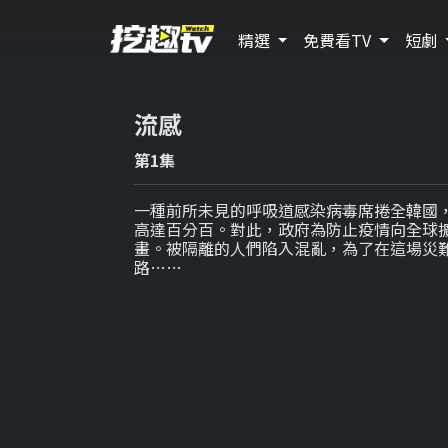
精選
免費看TV
短劇
流感
第1集
一種前所未見的呼吸道感染病毒席捲全韓國，
高達百分百。對此，政府為防止疫情向全球
畫。被隔離的人們陷入混亂，為了在這場災
路……