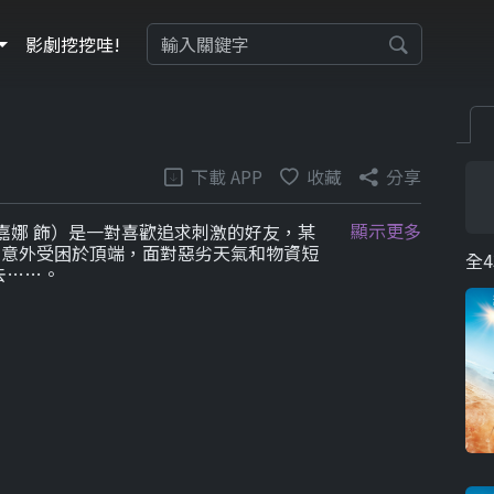
影劇挖挖哇!
下載 APP
收藏
分享
顯示更多
嘉娜 飾）是一對喜歡追求刺激的好友，某
，意外受困於頂端，面對惡劣天氣和物資短
全4
去……。