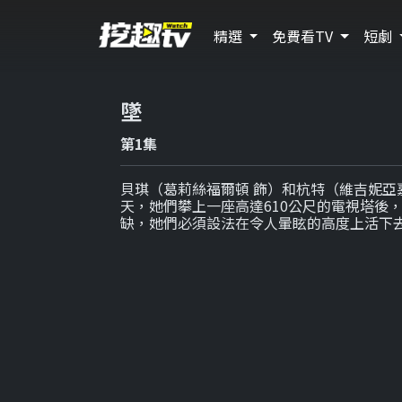
精選
免費看TV
短劇
墜
第1集
貝琪（葛莉絲福爾頓 飾）和杭特（維吉妮亞
天，她們攀上一座高達610公尺的電視塔後
缺，她們必須設法在令人暈眩的高度上活下