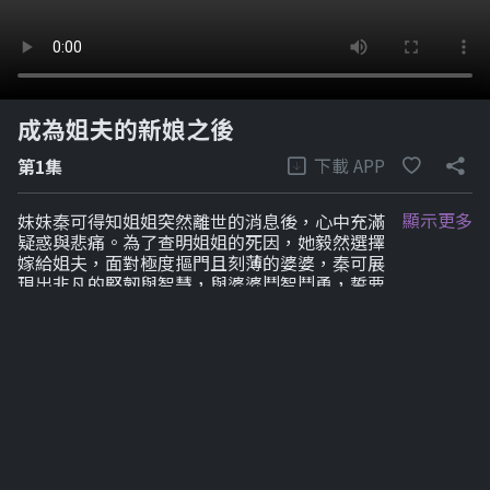
成為姐夫的新娘之後
下載 APP
第1集
顯示更多
妹妹秦可得知姐姐突然離世的消息後，心中充滿
疑惑與悲痛。為了查明姐姐的死因，她毅然選擇
嫁給姐夫，面對極度摳門且刻薄的婆婆，秦可展
現出非凡的堅韌與智慧，與婆婆鬥智鬥勇，誓要
揭開真相，為姐姐討回公道。
劇集列表
1-6
7-12
7-12
7-12
7-12
7-