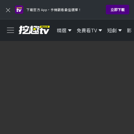
×
立即下載
下載官方 App，手機觀看最佳選擇！
精選
免費看TV
短劇
影