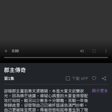
郡主傳奇
下載 APP
第1集
顯示更多
邵陽郡主薑若寒天資聰穎，本是大夏文武雙狀
元，因為鋒芒過露，被疑心病重的大夏皇帝發配
攻打匈奴，戰況以少敵多十分艱難，苦戰一年後
榮歸故里，卻發現自己已被奸臣誣告滿門抄斬，
自己更被降至死罪，帶著怨恨和屈辱重生到了現