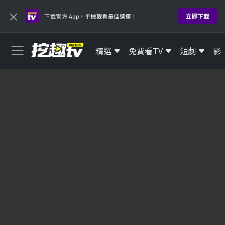
×
立即下載
下載官方 App，手機觀看最佳選擇！
精選
免費看TV
短劇
影