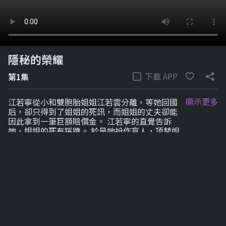
隱秘的榮耀
下載 APP
第1集
顯示更多
江若寧從小和雙胞胎姐姐江若雲分離，等她回國
后，卻只得到了姐姐的死訊，而姐姐的丈夫卻能
因此拿到一筆巨額賠償金。 江若寧的直覺告訴
她，姐姐的死有蹊蹺。 於是她扮作盲人，頂替姐
姐的身份回到了其丈夫身邊，誓要替姐姐報仇。
劇集列表
1-6
7-12
7-12
7-12
7-12
7-