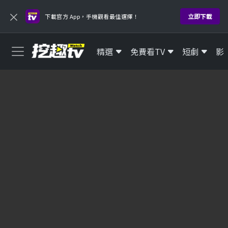
×
立即下載
下載官方 App，手機觀看最佳選擇！
精選
免費看TV
短劇
影