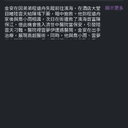
顯示更多
金安在因弟弟程遠舟失蹤前往濱海，在酒店大堂
目睹陸雲天給陳瑤下藥，暗中施救。他到程遠舟
家後與喬小雨相識，次日在街邊救了濱海首富陳
保江，借此機會進入濟世中醫院當保安，引發陸
雲天刁難。醫院裡雲夢伊遭遇醫鬧，金安在出手
治療，展現高超醫術。同時，他與喬小雨、雲夢
伊之間關係微妙，喬小雨稱程遠舟曾喜歡自己，
雲夢伊則提醒金安在喬小雨有諸多複雜關係。在
醫院裡，金安在還制服插隊的黑社會大哥龍哥並
為其治病，因此得到院長賞識升為副手。他暗中
調查醫院秘密，潛入院長辦公室險被抓，幸得雲
夢伊幫助脫身，卻又陷入與喬小雨、雲夢伊的情
感糾葛之中，而院長似乎隱藏著諸多不可告人的
秘密。 其間，他與喬小雨情感糾葛，卻遭其背
叛。在院長辦公室，金安在揭開部分真相，卻又
陷入更大陰謀。後在陳家別墅，他經歷諸多波
折，被陳保江逼迫做事，又意外得知身世。陳保
江為達目的不擇手段，程遠舟因嫉妒而瘋狂報
復。金安在在困境中周旋，最終在強哥等人幫助
下識破陳保江陰謀，成功復仇並解散陳氏集團，
成立金氏集團。他還將醫院交予雲夢伊打理，在
經歷種種後與陳瑤走到一起，濱海重歸祥和。