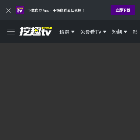
×
立即下載
下載官方 App，手機觀看最佳選擇！
精選
免費看TV
短劇
影