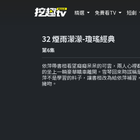
精選
免費看TV
短劇
32 煙雨濛濛-瓊瑤經典
第6集
依萍帶書桓看望癡癡呆呆的可雲，兩人心裡
的坐上一輛豪華轎車離開。雪琴回來時謊稱
萍不是學習的料子，讓書桓改為給依萍補習
擁吻。