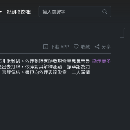
影劇挖挖哇!
下載 APP
收藏
分享
顯示更多
都非常難過。依萍到陸家時發現雪琴鬼鬼祟祟
是出去打牌，依萍對其解釋起疑。振華認為如
，雪琴氣結。書桓向依萍表達愛意，二人深情