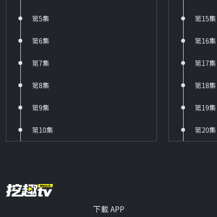
HD
第5集
第15集
71 薰衣草
第6集
第16集
HD
第7集
第17集
72 鬥魚
HD
第8集
第18集
73 愛殺17
第9集
第19集
HD
第10集
第20集
111 國色芳華
HD
112 錦繡芳華
HD
下載 APP