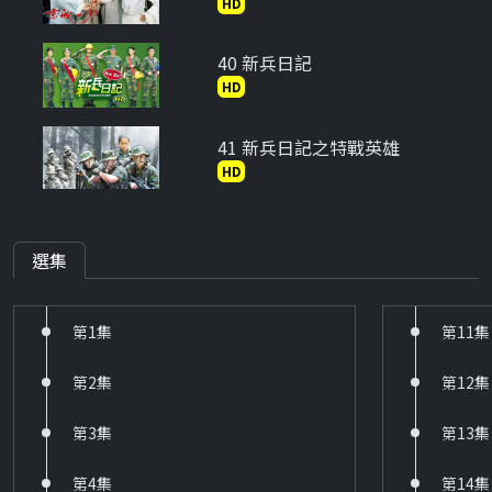
HD
40 新兵日記
HD
41 新兵日記之特戰英雄
HD
60 戲說台灣
HD
選集
61 台灣霹靂火
第1集
第11集
HD
第2集
第12集
62 飛龍在天
HD
第3集
第13集
63 長男的媳婦
第4集
第14集