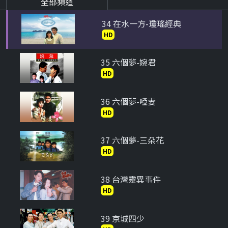
全部頻道
34 在水一方-瓊瑤經典
HD
35 六個夢-婉君
HD
36 六個夢-啞妻
HD
37 六個夢-三朵花
HD
38 台灣靈異事件
HD
39 京城四少