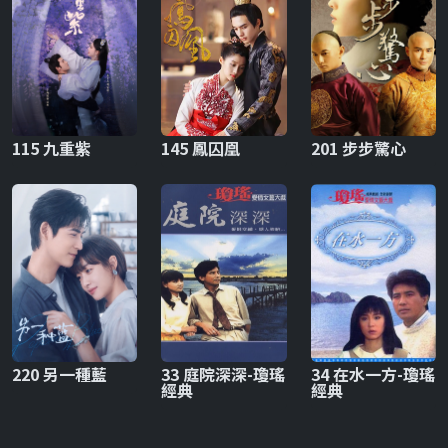
115 九重紫
145 鳳囚凰
201 步步驚心
220 另一種藍
33 庭院深深-瓊瑤
34 在水一方-瓊瑤
經典
經典