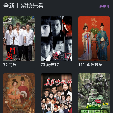
全新上架搶先看
看更多
72 鬥魚
73 愛殺17
111 國色芳華