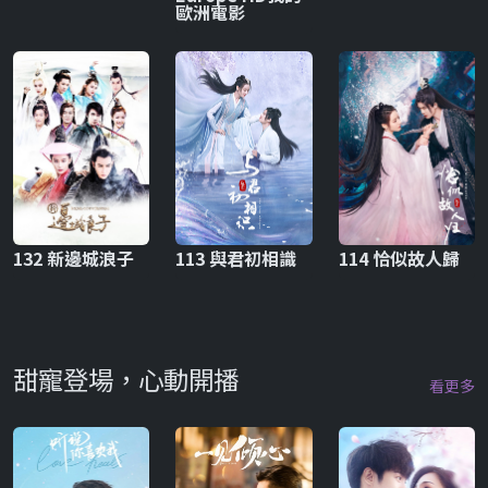
歐洲電影
132 新邊城浪子
113 與君初相識
114 恰似故人歸
甜寵登場，心動開播
看更多