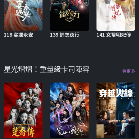
118 宴遇永安
139 錦衣夜行
141 女醫明妃傳
星光熠熠！重量級卡司陣容
看更多