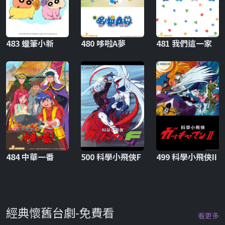
483 蠟筆小新
480 哆啦A夢
481 我們這一家
484 中華一番
500 科學小飛俠F
499 科學小飛俠II
經典懷舊台劇-免費看
看更多