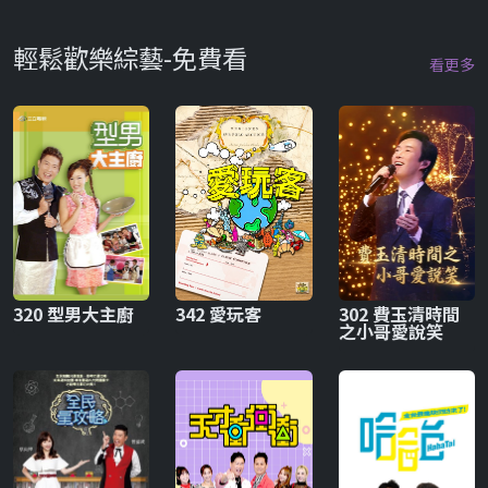
輕鬆歡樂綜藝-免費看
看更多
320 型男大主廚
342 愛玩客
302 費玉清時間
之小哥愛說笑