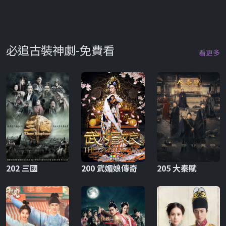
必追古裝神劇-免費看
看更多
202 三國
200 武媚娘傳奇
205 大秦賦