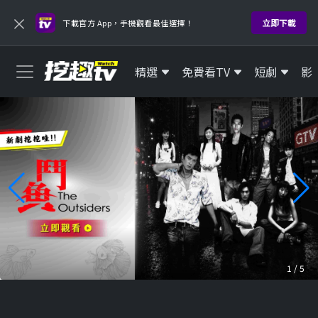
×
立即下載
下載官方 App，手機觀看最佳選擇！
精選
免費看TV
短劇
影
1
/
5