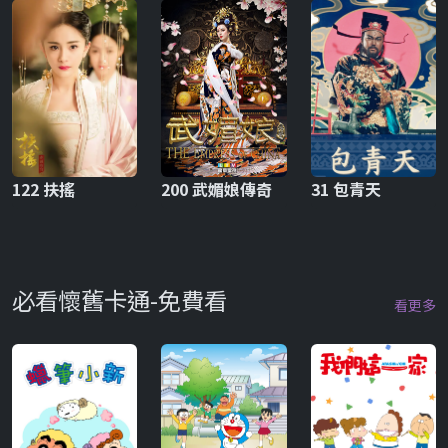
122 扶搖
200 武媚娘傳奇
31 包青天
必看懷舊卡通-免費看
看更多