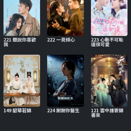
221 聽說你喜歡
222 一見傾心
223 心動不可恥
我
還很可愛
149 韶華若錦
224 謝謝你醫生
121 雲中誰寄錦
書來