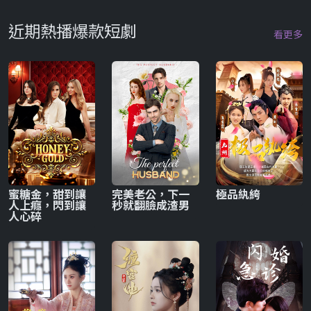
近期熱播爆款短劇
看更多
蜜糖金，甜到讓
完美老公，下一
極品紈絝
人上癮，閃到讓
秒就翻臉成渣男
人心碎