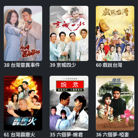
38 台灣靈異事件
39 京城四少
60 戲說台灣
61 台灣霹靂火
35 六個夢-婉君
36 六個夢-啞妻