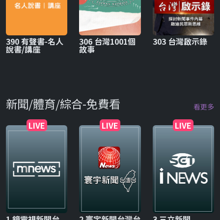
390 有聲書-名人
306 台灣1001個
303 台灣啟示錄
說書/講座
故事
新聞/體育/綜合-免費看
看更多
LIVE
LIVE
LIVE
1 鏡電視新聞台
2 寰宇新聞台灣台
3 三立新聞