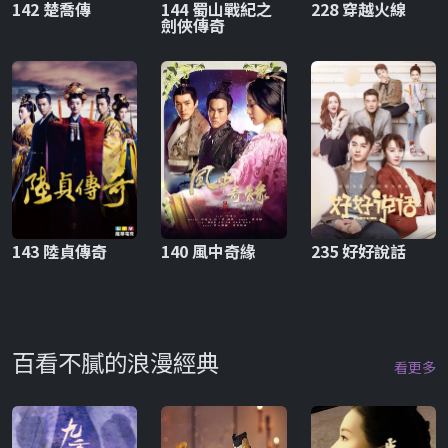
142 楚喬傳
144 蜀山戰紀之
228 穿越火線
劍俠傳奇
143 陸貞傳奇
140 風中奇緣
235 好好說話
百看不膩的浪漫經典
看更多