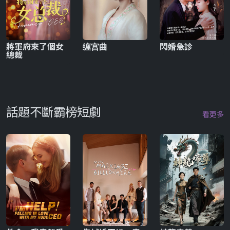
將軍府來了個女
缠宫曲
閃婚急診
總裁
話題不斷霸榜短劇
看更多