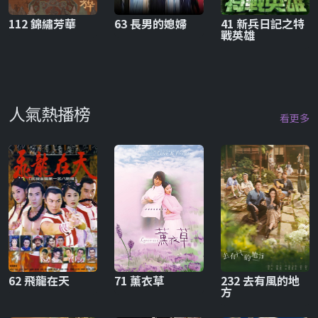
112 錦繡芳華
63 長男的媳婦
41 新兵日記之特
戰英雄
人氣熱播榜
看更多
62 飛龍在天
71 薰衣草
232 去有風的地
方