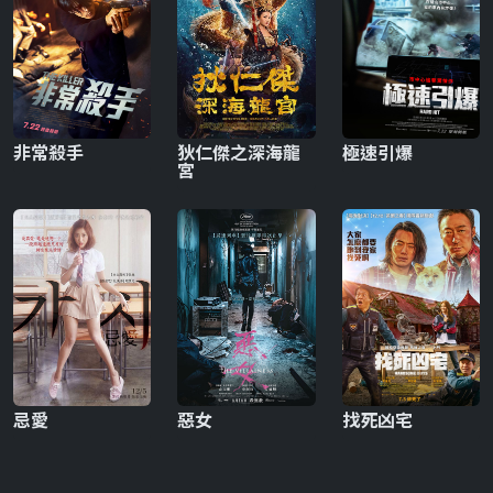
非常殺手
狄仁傑之深海龍
極速引爆
宮
忌愛
惡女
找死凶宅