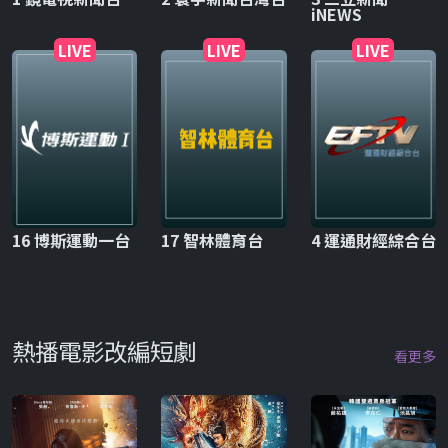
iNEWS
LIVE
LIVE
LIVE
16 博斯運動一台
17 智林體育台
4 運通財經綜合台
熱播電影改編短劇
看更多