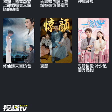
救命，我竟然愛
先試婚再說，竟
神龍帝尊
上那個嘴毒又霸
然嫁進億萬豪門
道的總裁
修仙歸來當奶爸
驚顏
先婚後愛 冷少追
妻有點甜