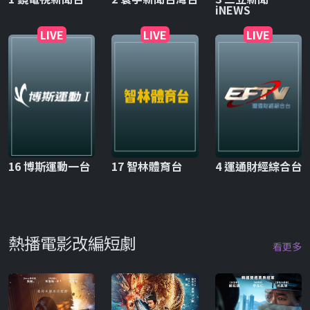
iNEWS
LIVE
LIVE
LIVE
16 博斯運動一台
17 智林體育台
4 運通財經綜合台
熱播電影改編短劇
看更多