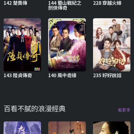
142 楚喬傳
144 蜀山戰紀之
228 穿越火線
劍俠傳奇
143 陸貞傳奇
140 風中奇緣
235 好好說話
百看不膩的浪漫經典
看更多