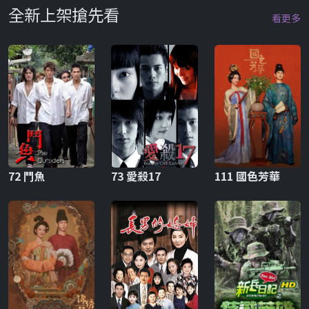
全新上架搶先看
看更多
72 鬥魚
73 愛殺17
111 國色芳華