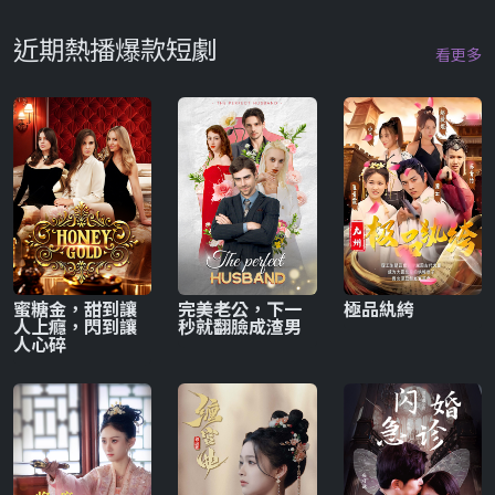
近期熱播爆款短劇
看更多
蜜糖金，甜到讓
完美老公，下一
極品紈絝
人上癮，閃到讓
秒就翻臉成渣男
人心碎