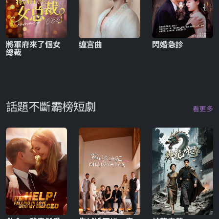
將軍府來了個女
缠宫曲
閃婚急診
總裁
話題不斷霸榜短劇
看更多