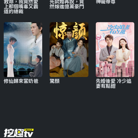
救命，我竟然愛
先試婚再說，竟
神龍帝尊
上那個嘴毒又霸
然嫁進億萬豪門
道的總裁
修仙歸來當奶爸
驚顏
先婚後愛 冷少追
妻有點甜