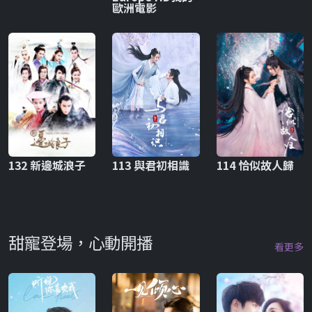
歐洲電影
132 新邊城浪子
113 與君初相識
114 恰似故人歸
甜寵登場，心動開播
看更多