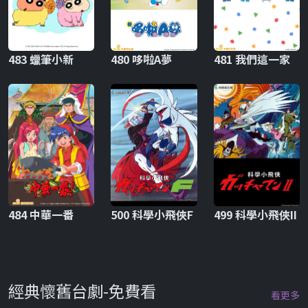
483 蠟筆小新
480 哆啦A夢
481 我們這一家
484 中華一番
500 科學小飛俠F
499 科學小飛俠II
經典懷舊台劇-免費看
看更多