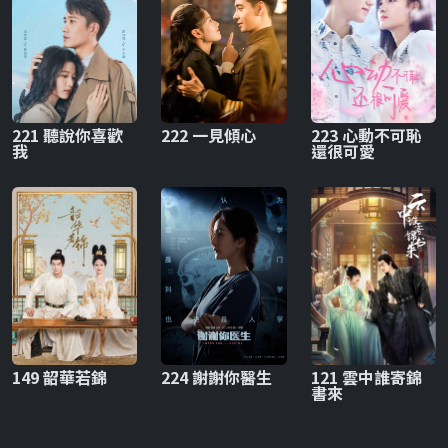
221 聽說你喜歡
222 一見傾心
223 心動不可恥
我
還很可愛
149 韶華若錦
224 謝謝你醫生
121 雲中誰寄錦
書來