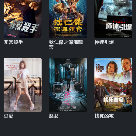
非常殺手
狄仁傑之深海龍
極速引爆
宮
忌愛
惡女
找死凶宅