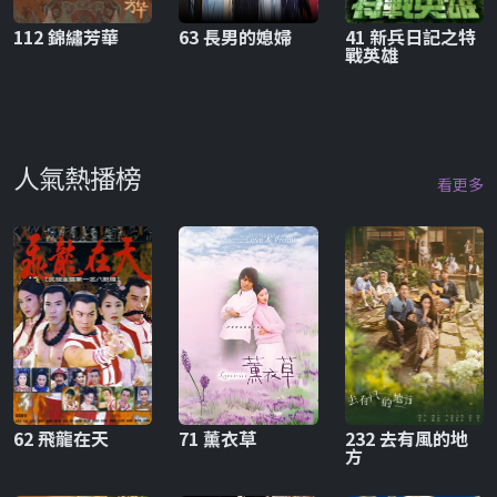
112 錦繡芳華
63 長男的媳婦
41 新兵日記之特
戰英雄
人氣熱播榜
看更多
62 飛龍在天
71 薰衣草
232 去有風的地
方