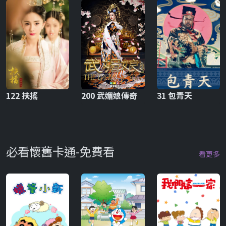
122 扶搖
200 武媚娘傳奇
31 包青天
必看懷舊卡通-免費看
看更多