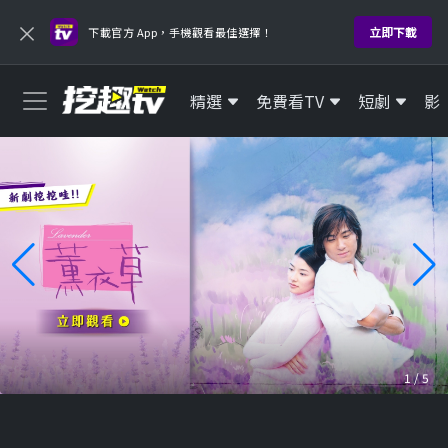
×
立即下載
下載官方 App，手機觀看最佳選擇！
精選
免費看TV
短劇
影
1
/
5