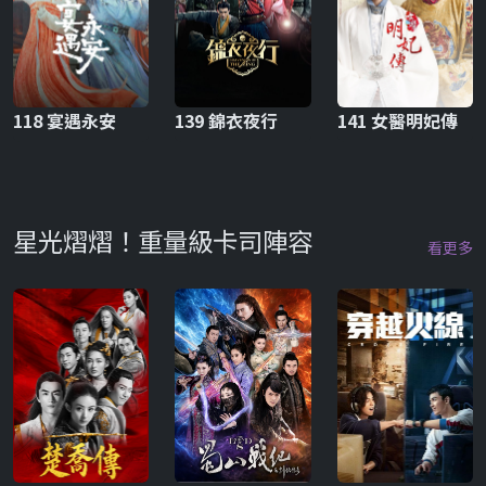
118 宴遇永安
139 錦衣夜行
141 女醫明妃傳
星光熠熠！重量級卡司陣容
看更多