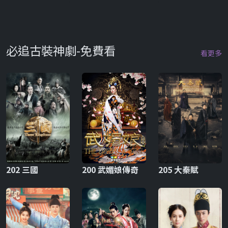
必追古裝神劇-免費看
看更多
202 三國
200 武媚娘傳奇
205 大秦賦