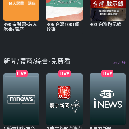
390 有聲書-名人
306 台灣1001個
303 台灣啟示錄
說書/講座
故事
新聞/體育/綜合-免費看
看更多
LIVE
LIVE
LIVE
1 鏡電視新聞台
2 寰宇新聞台灣台
3 三立新聞