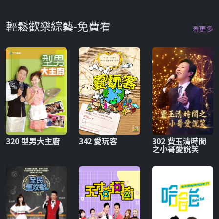
輕鬆歡樂綜藝-免費看
看更多
320 型男大主廚
342 愛玩客
302 費玉清時間
之小哥愛說笑