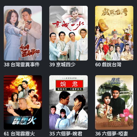
38 台灣靈異事件
39 京城四少
60 戲說台灣
61 台灣霹靂火
35 六個夢-婉君
36 六個夢-啞妻