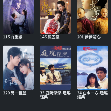
115 九重紫
145 鳳囚凰
201 步步驚心
220 另一種藍
33 庭院深深-瓊瑤
34 在水一方-瓊瑤
經典
經典