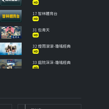
HD
17 智林體育台
HD
31 包青天
HD
32 煙雨濛濛-瓊瑤經典
HD
33 庭院深深-瓊瑤經典
HD
34 在水一方-瓊瑤經典
HD
35 六個夢-婉君
HD