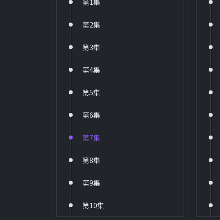
第1集
第2集
第3集
第4集
第5集
第6集
第7集
第8集
第9集
第10集