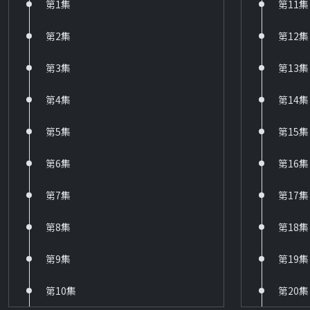
第1集
第11集
HD
第2集
第12集
145 鳳囚凰
HD
第3集
第13集
146 落花時節又逢君
第4集
第14集
HD
第5集
第15集
147 時光之城
第6集
第16集
HD
第7集
第17集
148 班淑傳奇
HD
第8集
第18集
149 韶華若錦
第9集
第19集
HD
第10集
第20集