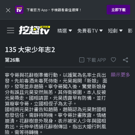
×
127 白髮
立即下載
下載官方 App，手機觀看最佳選擇！
HD
精選
免費看TV
短劇
影
128 君九齡
HD
135 大宋少年志2
129 南城宴
下載 APP
第26集
HD
顯示更多
寧令哥與花辭樹準備行動，以護駕為名率士兵出
130 仙劍奇俠傳
發。先前毒酒未毒死侍衛，元昊揭開「新娘」 面
紗，發現並非趙簡。寧令哥闖入後，驚覺新娘身
HD
分有誤且元昊安然無恙，其侍衛被圍，本人反被
元昊帶走。國相請罪，元昊透露早有防備，並打
131 仙劍奇俠傳3
算廢寧令哥，立國相侄子為太子。
國相將元昊計畫告知趙簡，趙簡認為元昊對國相
HD
愈發信任，需靜待時機。寧令哥計畫敗露，情緒
崩潰，花辭樹意外現身，表示被宋人少年與國相
132 新邊城浪子
救出。元仲辛透過花辭樹傳話，指出大婚行刺風
險，需等待轉機。
HD