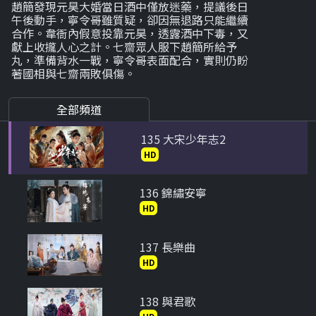
趙簡發現元昊大婚當日酒中僅放迷藥，提議後日
午後動手，寧令哥雖質疑，卻因無退路只能繼續
133 真命天子
合作。韋衙內假意投靠元昊，透露酒中下毒，又
獻上收攏人心之計。七齋眾人服下趙簡所給予
HD
丸，準備背水一戰，寧令哥表面配合，實則仍盼
著國相與七齋兩敗俱傷。
134 長安十二時辰
HD
全部頻道
135 大宋少年志2
HD
136 錦繡安寧
HD
137 長樂曲
HD
138 與君歌