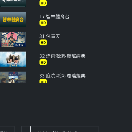
HD
17 智林體育台
HD
31 包青天
HD
32 煙雨濛濛-瓊瑤經典
HD
33 庭院深深-瓊瑤經典
HD
34 在水一方-瓊瑤經典
HD
35 六個夢-婉君
HD