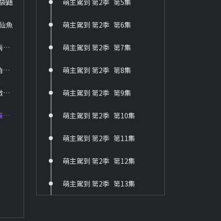
蜜袋鼯
萌主駕到 第2季_第5集
36 六個夢-啞妻
HD
神仙魚
萌主駕到 第2季_第6集
37 六個夢-三朵花
萌主駕到 第1季_第10集 兩棲爬蟲
萌主駕到 第2季_第7集
HD
38 台灣靈異事件
萌主駕到 第1季_第11集 角落。有貓
萌主駕到 第2季_第8集
HD
萌主駕到 第1季_第12集 微笑天使薩摩耶
萌主駕到 第2季_第9集
39 京城四少
HD
萌主駕到 第1季_第13集 蘇卡達象龜
萌主駕到 第2季_第10集
40 新兵日記
萌主駕到 第2季_第11集
HD
萌主駕到 第2季_第12集
41 新兵日記之特戰英雄
HD
萌主駕到 第2季_第13集
60 戲說台灣
HD