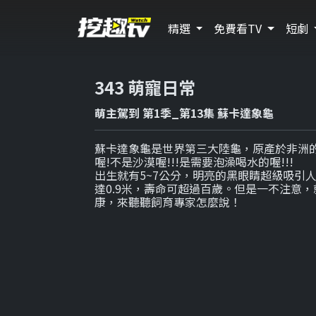
精選
免費看TV
短劇
343 萌寵日常
萌主駕到 第1季_第13集 蘇卡達象龜
蘇卡達象龜是世界第三大陸龜，原產於非洲的撒
喔!不是沙漠喔!!!是需要泡澡喝水的喔!!!
出生就有5~7公分，明亮的黑眼睛超級吸引
達0.9米，壽命可超過百歲。但是一不注意
康，來聽聽飼育專家怎麼說！