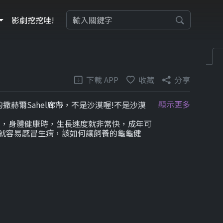
影劇挖挖哇!
下載 APP
收藏
分享
顯示更多
赫爾Sahel廊帶，不是沙漠喔!不是沙漠
人，身體健康時，生長速度就非常快，成年可
，就容易感冒生病，該如何讓飼養的龜龜健