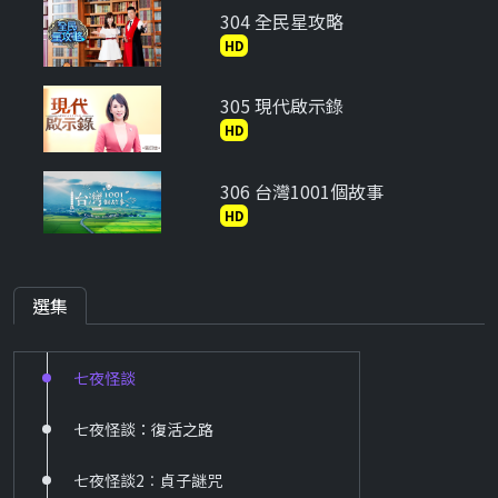
304 全民星攻略
HD
305 現代啟示錄
HD
306 台灣1001個故事
HD
307 哈哈台
HD
選集
320 型男大主廚
七夜怪談
HD
七夜怪談：復活之路
321 廚娘香Q秀
HD
七夜怪談2︰貞子謎咒