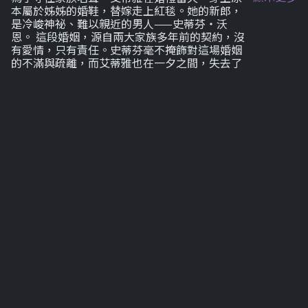
本屬於姊姊的婚鞋，替嫁走上紅毯。她的新郎，
是冷峻神祕、難以親近的男人——史蒂芬・沃
恩。 這段婚姻，源自兩大家族多年前的契約，沒
有愛情，只有責任。史蒂芬毫不掩飾對這場婚姻
的不滿與疏離，而艾蒂雅也在一夕之間，失去了
原本的人生藍圖。破碎的夢想、陌生的丈夫，讓
她的心動搖不安。 被迫成為夫妻的兩人，在同一
屋簷下小心試探。冷漠的距離中，卻逐漸滋生出
不該存在的依賴與牽引。隱藏的祕密、被壓抑的
渴望，一點一滴被揭開，讓這段名義婚姻開始失
控。 就在艾蒂雅努力適應新身份時，消失多年的
舊愛艾維斯突然現身，動搖她剛建立的脆弱平
衡。過往的情感再度浮現，思念與遺憾交織，讓
她無法忽視內心真正的聲音。 隨著艾維斯的回
歸，嫉妒、誤會與背叛悄然蔓延。站在人生的交
叉口，艾蒂雅必須做出抉擇——是為了姊姊與家
族，繼續扮演完美的妻子？還是拋下一切，追尋
那份從未預料、卻無法抗拒的真愛？ 當命運早已
寫好結局，她，是否還有改寫人生的勇氣？
劇集列表