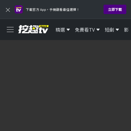
×
立即下載
下載官方 App，手機觀看最佳選擇！
精選
免費看TV
短劇
影