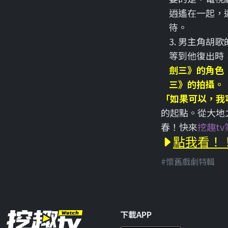
逍遙在一起，
待。
3. 男主角胡
等到他復出時
劍三》的角色
三》的拍攝。
「如果可以，我
的起點。從大地
春！快來
挖趣tv
點我看！！
#懷舊戲劇特輯
下載APP