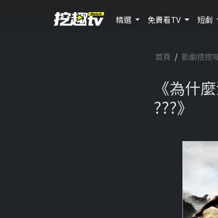
精選
免費看TV
短劇
首頁
影劇挖挖
《為什麼
???》