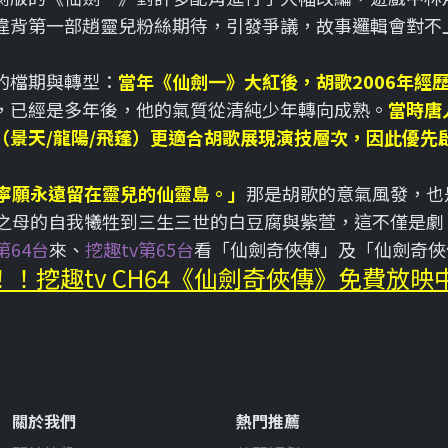
違背第一部趙靈兒粉絲期待，引發爭議，故事邏輯會對不
歌的檔期與轉型：
當年《仙劍一》大紅後，胡歌2006年經
，已經是多年後，他的氣質從清純少年轉向成熟。
當時唐
（景天/龍陽/飛蓬）更適合胡歌展現演技層次，因此優先
寧願永遠留在靈兒的仙靈島。」
那是胡歌的意氣風發，也
之母的自我犧牲到三生三世的白豆腐與紫萱，這不僅是劇
第64台
來、
挖趣tv第65台
看「仙劍奇俠傳」及「仙劍奇俠傳
！挖趣tv CH64《仙劍奇俠傳》免費放映
關於我們
熱門推薦