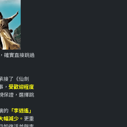
，確實直接跳過
承接了《仙劍
事，
受歡迎程度
視保證，選擇跳
演的
「李逍遙」
大幅減少。
更重
月如復活並與李