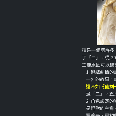
這是一個讓許多
了「二」，從 2
主要原因可以歸
1. 遊戲劇情
一》的故事，
遠不如《仙劍
過「二」，直
2. 角色設
是絕對的主角
要的是，電視