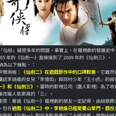
「仙粉」疑惑多年的問題。事實上，在電視劇的發展史中
005 年的《仙劍一》直接接到了 2009 年的《仙劍三》。
納為以下幾點，：
的評價兩極：
《仙劍二》在遊戲原作中的口碑較差
。它雖然
講述李逍遙的女兒「李憶如」與同村少年「王小虎」的故
一》和《仙劍三》
。當時的影視公司（唐人影視）為了收
接改編人氣更高的「三」。
定的衝突：看過《仙劍一》電視劇的朋友一定記得，由胡歌飾
。但在
遊戲《仙劍二》中，李逍遙已經是蜀山掌門，戲份
劇版的《仙劍一》對許多配角進行了大幅改編，遊戲中林