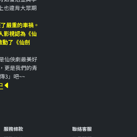
上也違背大眾期
歷了嚴重的車禍。
人影視認為《仙
啟動了《仙劍
是仙俠劇最美好
，更是我們的青
3」吧~~
中
服務條款
聯絡客服