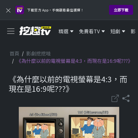
×
立即下載
下載官方 App，手機觀看最佳選擇！
精選
免費看TV
短劇
影
首頁
影劇挖挖哇
《為什麼以前的電視螢幕是4:3，而現在是16:9呢???》
《為什麼以前的電視螢幕是4:3，而
現在是16:9呢???》