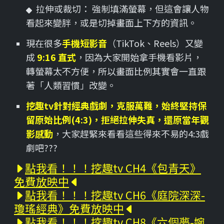
拉伸或裁切： 強制填滿螢幕，但這會讓人物
看起來變胖，或是切掉畫面上下方的資訊。
現在很多
手機短影音
（TikTok、Reels）又變
成
9:16 直式
，因為大家開始拿手機看影片，
轉螢幕太不方便，所以畫面比例其實會一直跟
著「人類習慣」改變。
挖趣tv針對經典戲劇，克服萬難，始終堅持保
留原始比例(4:3)，拒絕拉伸失真，還原當年觀
影感動
，大家趕緊來看看這些得來不易的4:3戲
劇吧???
點我看！！！挖趣tv CH4《包青天》
免費放映中
點我看！！！挖趣tv CH6《庭院深深-
瓊瑤經典》免費放映中
點我看！！！挖趣tv CH8《六個夢-婉