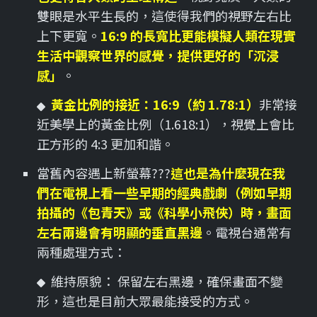
雙眼是水平生長的，這使得我們的視野左右比
上下更寬。
16:9 的長寬比更能模擬人類在現實
生活中觀察世界的感覺，提供更好的「沉浸
感」
。
黃金比例的接近：16:9（約 1.78:1）
非常接
近美學上的黃金比例（1.618:1），視覺上會比
正方形的 4:3 更加和諧。
當舊內容遇上新螢幕???
這也是為什麼現在我
們在電視上看一些早期的經典戲劇（例如早期
拍攝的《包青天》或《科學小飛俠）時，畫面
左右兩邊會有明顯的垂直黑邊
。電視台通常有
兩種處理方式：
維持原貌： 保留左右黑邊，確保畫面不變
形，這也是目前大眾最能接受的方式。