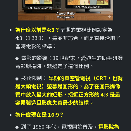
為什麼以前是4:3？
早期的電視比例設定為
4:3（1.33:1），這並非巧合，而是直接沿用了
當時電影的標準：
電影的影響：19 世紀末，愛迪生的助手研發
電影膠捲時，就選定了這個比例。
技術限制：
早期的真空管電視（CRT，也就
是大頭電視）螢幕是圓形的，為了在圓形顯像
管中放入最大的矩形，接近正方形的 4:3 是最
容易製造且影像失真最少的結構。
為什麼現在是 16:9？
到了 1950 年代，電視開始普及，
電影院為