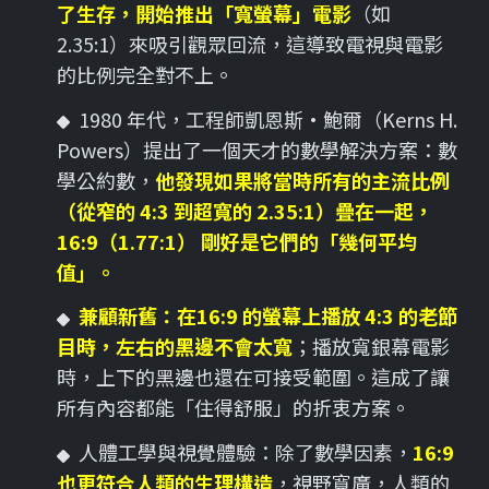
了生存，開始推出「寬螢幕」電影
（如
2.35:1）來吸引觀眾回流，這導致電視與電影
的比例完全對不上。
1980 年代，工程師凱恩斯·鮑爾（Kerns H.
Powers）提出了一個天才的數學解決方案：數
學公約數，
他發現如果將當時所有的主流比例
（從窄的 4:3 到超寬的 2.35:1）疊在一起，
16:9（1.77:1） 剛好是它們的「幾何平均
值」。
兼顧新舊：在16:9 的螢幕上播放 4:3 的老節
目時，左右的黑邊不會太寬
；播放寬銀幕電影
時，上下的黑邊也還在可接受範圍。這成了讓
所有內容都能「住得舒服」的折衷方案。
人體工學與視覺體驗：除了數學因素，
16:9
也更符合人類的生理構造
，視野寬廣，人類的