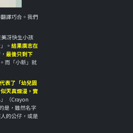
的翻譯巧合。我們
在美冴快生小孩
世」。
結果廣志在
清，
最後只剩下
*。而「小新」就
代表了「幼兒園
看似天真爛漫，實
Crayon
的是，雖然名字
超人的公仔，或是