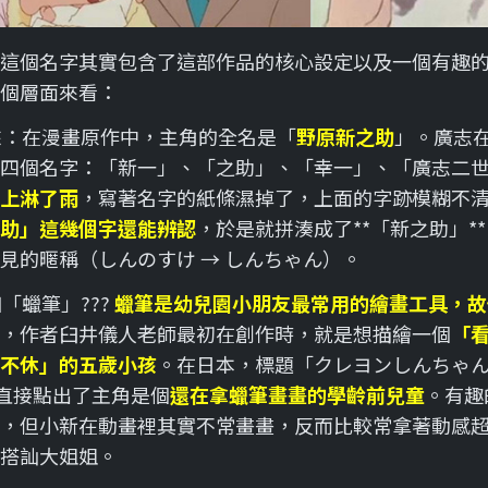
這個名字其實包含了這部作品的核心設定以及一個有趣
個層面來看：
來：在漫畫原作中，主角的全名是「
野原新之助
」。廣志
四個名字：「新一」、「之助」、「幸一」、「廣志二
上淋了雨
，寫著名字的紙條濕掉了，上面的字跡模糊不
助」這幾個字還能辨認
，於是就拼湊成了**「新之助」*
見的暱稱（しんのすけ → しんちゃん）。
「蠟筆」???
蠟筆是幼兒園小朋友最常用的繪畫工具，故
，作者臼井儀人老師最初在創作時，就是想描繪一個
「
不休」的五歲小孩
。在日本，標題「クレヨンしんちゃん」（
an）直接點出了主角是個
還在拿蠟筆畫畫的學齡前兒童
。有趣
，但小新在動畫裡其實不常畫畫，反而比較常拿著動感
搭訕大姐姐。