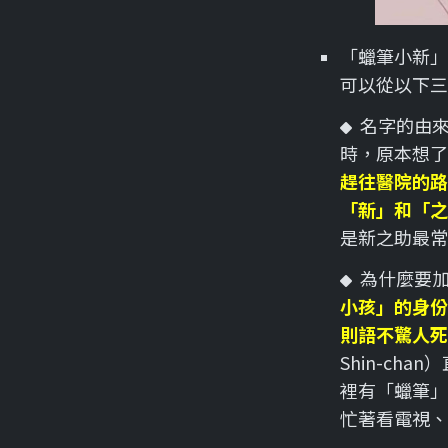
「蠟筆小新」
可以從以下三
名字的由
時，原本想了
趕往醫院的路
「新」和「之
是新之助最常
為什麼要加
小孩」的身份
則語不驚人死
Shin-ch
裡有「蠟筆」
忙著看電視、