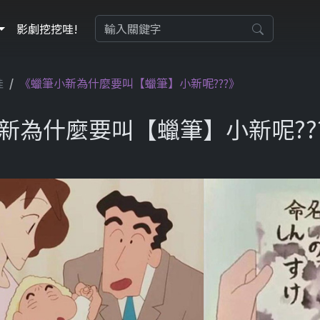
影劇挖挖哇!
哇
《蠟筆小新為什麼要叫【蠟筆】小新呢???》
新為什麼要叫【蠟筆】小新呢??