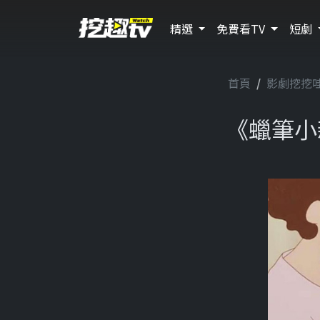
精選
免費看TV
短劇
首頁
影劇挖挖
《蠟筆小