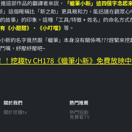
引進這部作品的翻譯者來說，
「蠟筆小新」這四個字念起
新」這個暱稱比「新之助」更具親和力，能迅速在觀眾心
的故事」的印象。這種「工具/特徵 + 姓名」的命名方式在
有《小甜甜》、《小叮噹》
等。
小新的名字竟然跟「蠟筆」本身沒有關係嗎???趕緊來挖
鬥嘴，紓壓紓壓吧~
！挖趣tv CH178《蠟筆小新》免費放映中
關於我們
熱門推薦
關於挖趣tv
熱門短劇
免費看TV