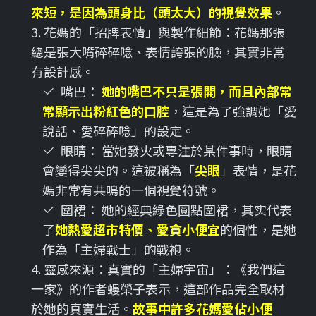
來短，是因為頭身比（頭太大）的視覺效果
。
3. 花媽的「招牌表情」與製作細節：花媽那張
總是張大嘴碎碎唸、表情誇張的臉，其實非常
有設計感。
嘴巴：
她的嘴巴不只是張開，而且內部常
常顯示出粉紅色的口腔
，這是為了強調她「愛
說話、愛碎碎唸」的設定。
眼睛： 當她發火或專注於某件事時，眼睛
會變得尖尖的。這被稱為「
尖眼
」表情，是花
媽非常有共鳴的一個視覺符號。
圍裙： 她的經典綠色圓點圍裙，其实代表
了
她熱愛超市特價、愛貪小便宜
的個性，是她
作為「主婦戰士」的戰袍。
4. 靈感來源：真實的「主婦宇宙」：《我們這
一家》的作者螻榮子表示，這部作品完全取材
於她的真實生活。
故事中許多花媽愛佔小便