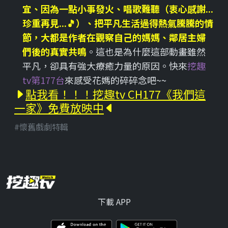
宜、因為一點小事發火、唱歌難聽（衷心感謝...
珍重再見...🎵）、把平凡生活過得熱氣騰騰的情
節，大都是作者在觀察自己的媽媽、鄰居主婦
們後的真實共鳴
。這也是為什麼這部動畫雖然
平凡，卻具有強大療癒力量的原因。快來
挖趣
tv第177台
來感受花媽的碎碎念吧~~
點我看！！！挖趣tv CH177《我們這
一家》免費放映中
#懷舊戲劇特輯
下載 APP