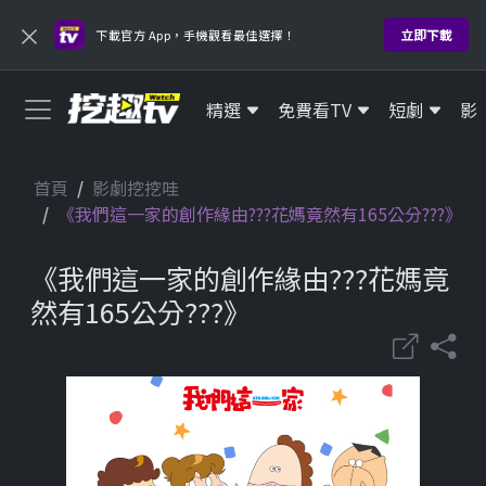
×
立即下載
下載官方 App，手機觀看最佳選擇！
精選
免費看TV
短劇
影
首頁
影劇挖挖哇
《我們這一家的創作緣由???花媽竟然有165公分???》
《我們這一家的創作緣由???花媽竟
然有165公分???》