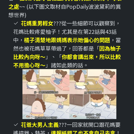
之處
~~ (以下圖文取材自PopDaily波波黛莉的異
想世界)
花媽重男輕女
???從一些細節可以觀察到，
花媽比較疼愛柚子！尤其是在第22話與43話
中，
橘子清楚地跟媽媽表示她偏心的問題
，當
然也被花媽草草帶過了，回答都是「
因為柚子
比較內向呀～
」、「
你都會講出來，所以比較
不用擔心呀～
」諸如此類的話。
花爸大男人主義
???一回家就開口跟花媽要
遙控器、熱茶，
連報紙錯了也不會自己去拿
！