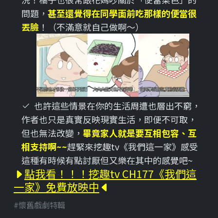
問題，
甚至還覺得在同學面前吃那樣的便當很
丟臉
！（不滿意就自己做啊～）
也許這些情景在你的生活周遭也層出不窮，
作者也只是真實反映現實生活，即便不可取，
但也無法改變，
畢竟家人就是要互相包容、互
相支持啊~~
趕緊來挖趣tv《我們這一家》感受
這種有時候有點討厭但又樂在其中的感覺吧~
點我看！！！挖趣tv CH177《我們這
一家》免費放映中
#懷舊戲劇特輯