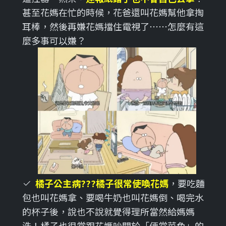
甚至花媽在忙的時候，花爸還叫花媽幫他拿掏
耳棒，然後再嫌花媽擋住電視了⋯⋯怎麼有這
麼多事可以嫌？
橘子公主病???橘子很常使喚花媽
，要吃麵
包也叫花媽拿、要喝牛奶也叫花媽倒、喝完水
的杯子後，說也不說就覺得理所當然給媽媽
洗！橘子也很常跟花媽吵關於「便當菜色」的