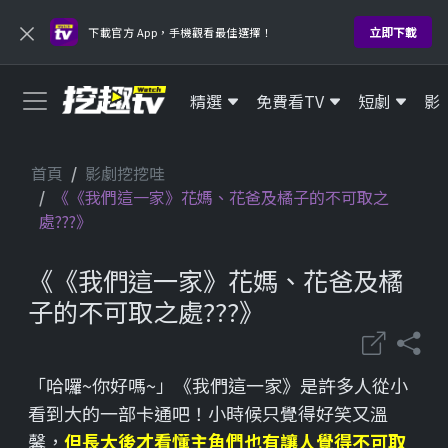
×
立即下載
下載官方 App，手機觀看最佳選擇！
精選
免費看TV
短劇
影
首頁
影劇挖挖哇
《《我們這一家》花媽、花爸及橘子的不可取之
處???》
《《我們這一家》花媽、花爸及橘
子的不可取之處???》
「哈囉~你好嗎~」《我們這一家》是許多人從小
看到大的一部卡通吧！小時候只覺得好笑又溫
馨，
但長大後才看懂主角們也有讓人覺得不可取