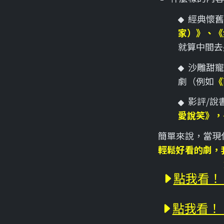
經典懷舊
家）》、《
就算中間去
沙雕甜寵
劇（例如
《
影評/說
愛說笑》，
簡單來說，當現
輕鬆好看的劇，
點我看！
點我看！！