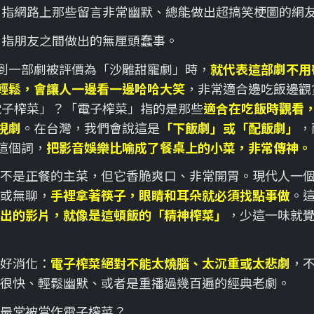
：指網路上那些留言非常幽默、總能做出超搞笑梗圖的網
：指朋友之間做出的無厘頭蠢事。
到一部劇被評價為「沙雕甜寵劇」時，
就代表這部劇不用
輕鬆，會讓人一邊看一邊哈哈大笑
，非常適合邊吃飯邊觀
電子榨菜」？「電子榨菜」指的是那些
適合在吃飯時觀看
視劇
。在台灣，我們會說這是
「下飯劇」或「配飯劇」
，
這個詞，
把影音娛樂比喻成了餐桌上的小菜，非常傳神。
不是正餐的主菜，但它香脆爽口、非常開胃。現代人一
或無聊，
手裡拿著筷子，眼睛和耳朵就必須找點事做
。
出的影片，就像是這頓飯的「精神榨菜」
，少這一味就
好消化：
電子榨菜絕對不能太燒腦、太沉重或太悲劇
，
很快、輕鬆幽默、或者是重播過幾百遍的經典老劇。
最常被當作電子榨菜？