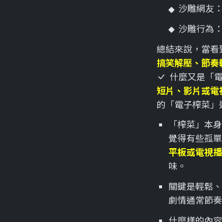
沙雕網友
沙雕行為
總結來說，當看
搞笑解壓、節奏
什麼又是「
短片、影片或電
的「電子榨菜」
「榨菜」本身
覺得有些孤單
平板或電視播
味。
關鍵是輕鬆、
劇情通常節奏
什麼樣的內容