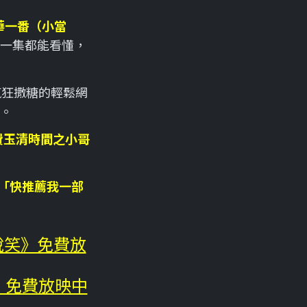
華一番（小當
一集都能看懂，
瘋狂撒糖的輕鬆網
。
費玉清時間之小哥
「快推薦我一部
？
說笑》免費放
座》免費放映中