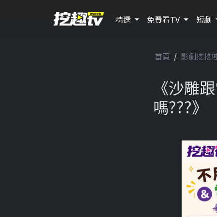
精選
免費看TV
短劇
首頁
影劇挖挖
《沙雕跟
嗎???》