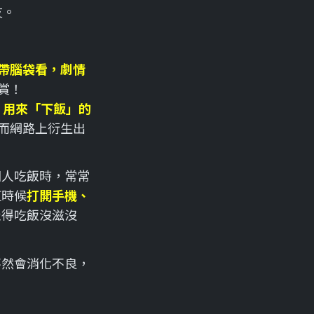
友。
帶腦袋看，劇情
賞！
，用來「下飯」的
而網路上衍生出
個人吃飯時，常常
這時候
打開手機、
覺得吃飯沒滋沒
不然會消化不良，