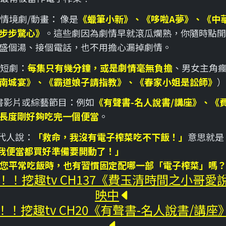
情境劇/動畫： 像是
《蠟筆小新》、《哆啦A夢》、《中
步步驚心》
。這些劇因為劇情早就滾瓜爛熟，你隨時點開
盛個湯、接個電話，也不用擔心漏掉劇情。
短劇：
每集只有幾分鐘，或是劇情毫無負擔
、男女主角
南城宴》、《霸道娘子請指教》、《春家小姐是訟師》
）
書影片或綜藝節目：例如
《有聲書-名人說書/講座》、《
長度剛好夠吃完一個便當
。
代人說：
「救命，我沒有電子榨菜吃不下飯！」
意思就是
我便當都買好準備要開動了！」
您平常吃飯時，也有習慣固定配哪一部「電子榨菜」嗎
！！挖趣tv CH137《費玉清時間之小哥愛
映中
！挖趣tv CH20《有聲書-名人說書/講