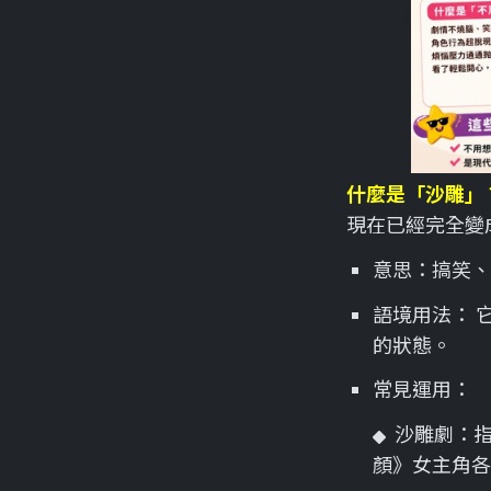
什麼是「沙雕」
現在已經完全變
意思：搞笑、
語境用法： 
的狀態。
常見運用：
沙雕劇：
顏》女主角各