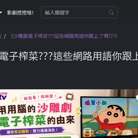
影劇挖挖哇!
哇
《沙雕跟電子榨菜???這些網路用語你跟上了嗎???》
電子榨菜???這些網路用語你跟