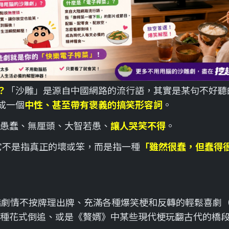
？
「沙雕」是源自中國網路的流行語，其實是某句不好聽
成一個
中性、甚至帶有褒義的搞笑形容詞
。
愚蠢、無厘頭、大智若愚、
讓人哭笑不得
。
它不是指真正的壞或笨，而是指一種
「雖然很蠢，但蠢得
指劇情不按牌理出牌、充滿各種爆笑梗和反轉的輕鬆喜劇
種花式倒追、或是《贅婿》中某些現代梗玩翻古代的橋