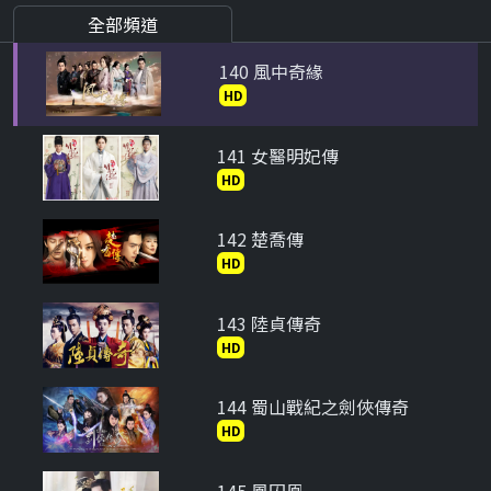
HD
全部頻道
140 風中奇緣
HD
141 女醫明妃傳
HD
142 楚喬傳
HD
143 陸貞傳奇
HD
144 蜀山戰紀之劍俠傳奇
HD