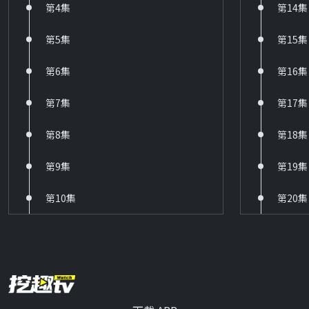
201 步步驚心
第4集
第14集
HD
第5集
第15集
202 三國
第6集
第16集
HD
第7集
第17集
203 三國機密之潛龍在淵
HD
第8集
第18集
204 天下長河
第9集
第19集
HD
第10集
第20集
205 大秦賦
HD
206 乾隆王朝
HD