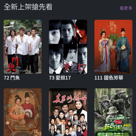
全新上架搶先看
看更多
72 鬥魚
73 愛殺17
111 國色芳華