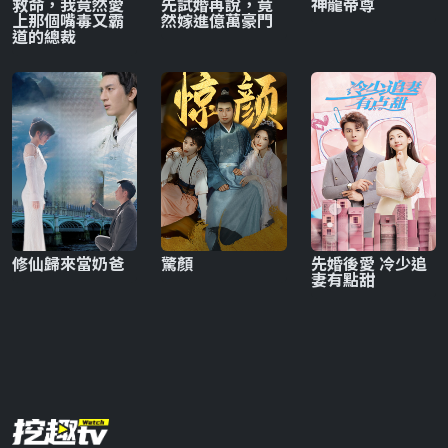
救命，我竟然愛
先試婚再說，竟
神龍帝尊
上那個嘴毒又霸
然嫁進億萬豪門
道的總裁
修仙歸來當奶爸
驚顏
先婚後愛 冷少追
妻有點甜