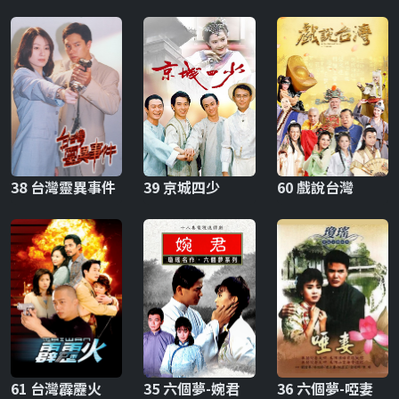
38 台灣靈異事件
39 京城四少
60 戲說台灣
61 台灣霹靂火
35 六個夢-婉君
36 六個夢-啞妻