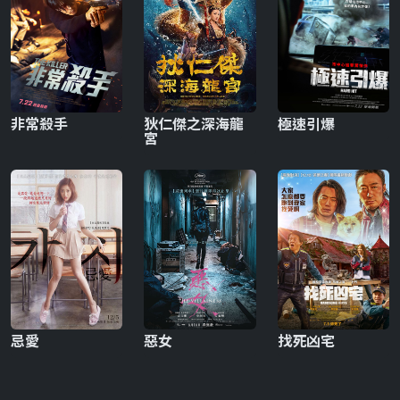
非常殺手
狄仁傑之深海龍
極速引爆
宮
忌愛
惡女
找死凶宅