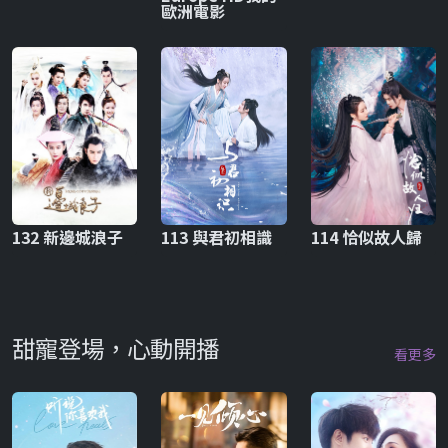
歐洲電影
132 新邊城浪子
113 與君初相識
114 恰似故人歸
甜寵登場，心動開播
看更多