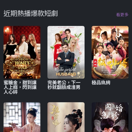
近期熱播爆款短劇
看更多
蜜糖金，甜到讓
完美老公，下一
極品紈絝
人上癮，閃到讓
秒就翻臉成渣男
人心碎