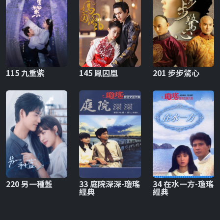
115 九重紫
145 鳳囚凰
201 步步驚心
220 另一種藍
33 庭院深深-瓊瑤
34 在水一方-瓊瑤
經典
經典