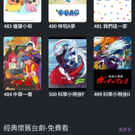
483 蠟筆小新
480 哆啦A夢
481 我們這一家
484 中華一番
500 科學小飛俠F
499 科學小飛俠II
經典懷舊台劇-免費看
看更多