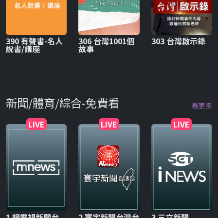
390 有聲書-名人
306 台灣1001個
303 台灣啟示錄
說書/講座
故事
新聞/體育/綜合-免費看
看更多
LIVE
LIVE
LIVE
1 鏡電視新聞台
2 寰宇新聞台灣台
3 三立新聞