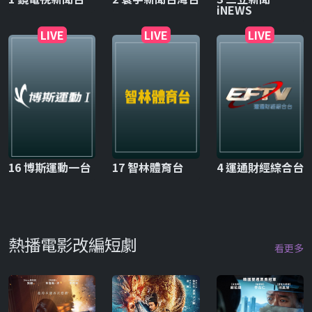
iNEWS
LIVE
LIVE
LIVE
16 博斯運動一台
17 智林體育台
4 運通財經綜合台
熱播電影改編短劇
看更多