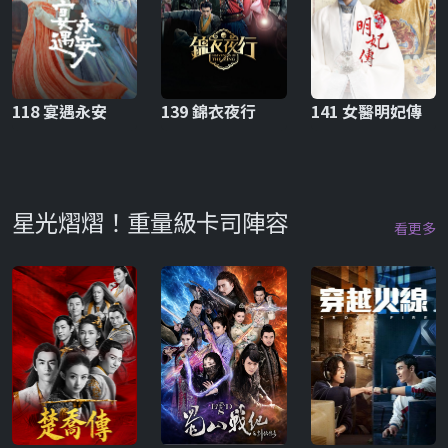
118 宴遇永安
139 錦衣夜行
141 女醫明妃傳
星光熠熠！重量級卡司陣容
看更多