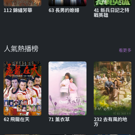
112 錦繡芳華
63 長男的媳婦
41 新兵日記之特
戰英雄
人氣熱播榜
看更多
62 飛龍在天
71 薰衣草
232 去有風的地
方