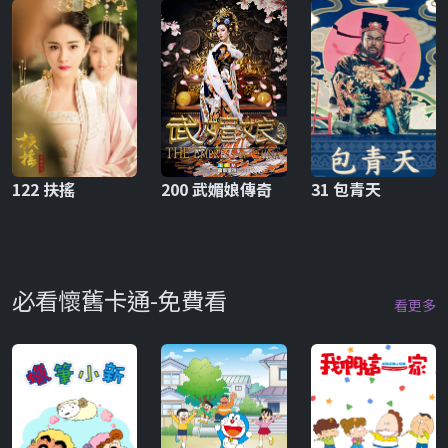
122 扶搖
200 武媚娘傳奇
31 包青天
必看懷舊卡通-免費看
看更多