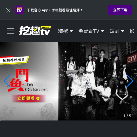
×
立即下載
下載官方 App，手機觀看最佳選擇！
精選
免費看TV
短劇
影
1
/
5