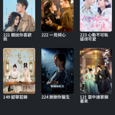
221 聽說你喜歡
222 一見傾心
223 心動不可恥
我
還很可愛
149 韶華若錦
224 謝謝你醫生
121 雲中誰寄錦
書來