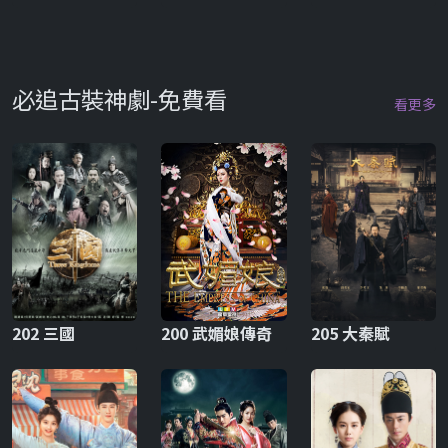
必追古裝神劇-免費看
看更多
202 三國
200 武媚娘傳奇
205 大秦賦