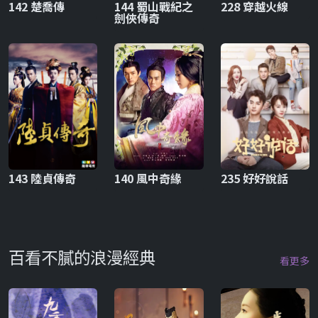
142 楚喬傳
144 蜀山戰紀之
228 穿越火線
劍俠傳奇
143 陸貞傳奇
140 風中奇緣
235 好好說話
百看不膩的浪漫經典
看更多