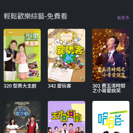
輕鬆歡樂綜藝-免費看
看更多
320 型男大主廚
342 愛玩客
302 費玉清時間
之小哥愛說笑